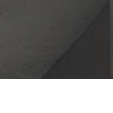
Las fotografías panorámicas son de gran utilidad para mostrar
espacios con un mayor campo de visión abarcando hasta los 180º.