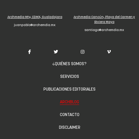
Archmedia Mty, CDMX, Gualadajara
Archmedia Cancún, Playa del Carmen y
Riviera Maya
juanpablo@archemdia.mx
santiago@archemdia.mx
¿QUIÉNES SOMOS?
SERVICIOS
PUBLICACIONES EDITORIALES
ARCHBLOG
CONTACTO
DISCLAIMER