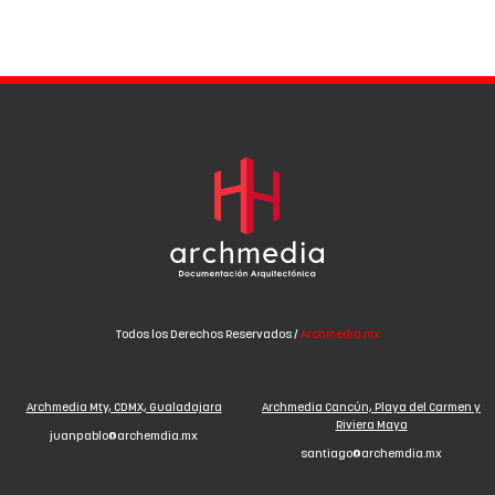
Todos los Derechos Reservados /
Archmedia.mx
Archmedia Mty, CDMX, Gualadajara
Archmedia Cancún, Playa del Carmen y
Riviera Maya
juanpablo@archemdia.mx
santiago@archemdia.mx