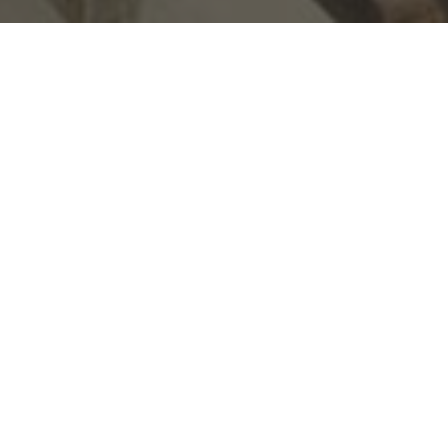
La documentación de proyectos en construcción es una de nuestras
principales especialidades desde el 2001. Esta consiste la
documentación cronológica de proyectos inmobiliarios en
construcción con la finalidad de apoyar a los “stakeholders” en la
promoción, comunicación y gestión de un bien inmueble y tiene un
gran valor para las empresas dado que se cuenta con un registro
histórico de los inmuebles:
Retos Técnicos a lo largo de la vida del proyecto
El factor humano
Seguimiento de obra
Impacto urbano y ambiental
La documentación cronológica de proyectos en construcción puede
ser de forma aérea y en piso.