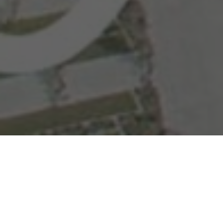
Producción de video 360º interactivo para generar una experiencia
más realista al usuario (al que ve el video). Con el Video 360º el
usuario puede voltear a todos lados (arriba, abajo y a los lados)
gracias a una tecnología que captura fotogramas esféricos.